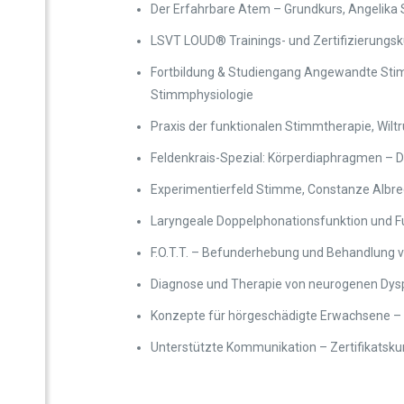
Der Erfahrbare Atem – Grundkurs, Angelika S
LSVT LOUD® Trainings- und Zertifizierungsk
Fortbildung & Studiengang Angewandte Stim
Stimmphysiologie
Praxis der funktionalen Stimmtherapie, Wilt
Feldenkrais-Spezial: Körperdiaphragmen – 
Experimentierfeld Stimme, Constanze Albre
Laryngeale Doppelphonationsfunktion und Fu
F.O.T.T. – Befunderhebung und Behandlung v
Diagnose und Therapie von neurogenen Dysp
Konzepte für hörgeschädigte Erwachsene – 
Unterstützte Kommunikation – Zertifikatskur